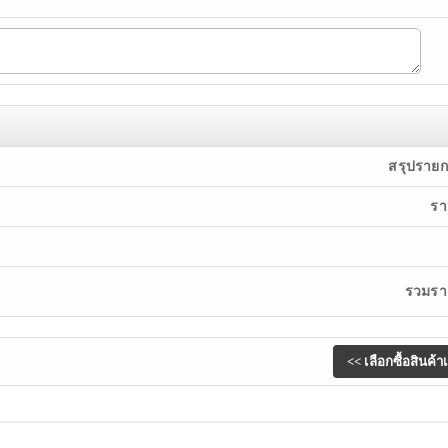
สรุปรายก
รา
รวมราค
น์
Copyright (c) 2009-2012 By
Plazacool.com
All Rights Reserved. Query ti