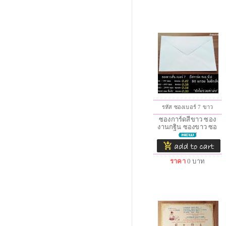
รหัส ซองเบอร์ 7 ขาว
ซองการ์ดสีขาว ซอง
งานกฐิน ซองขาว ซอ
งงานศ
ราคา
0
บาท