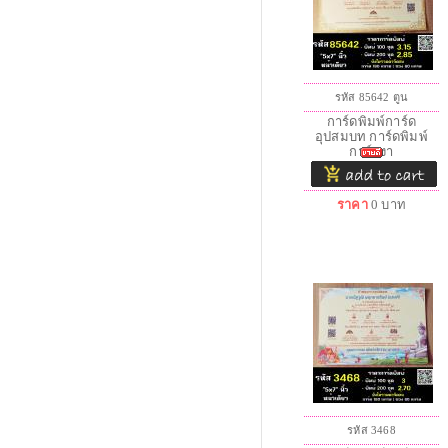
รหัส 85642 ตูน
การ์ดพิมพ์การ์ด
อุปสมบท การ์ดพิมพ์
การ์ดงา
ราคา
0
บาท
รหัส 3468