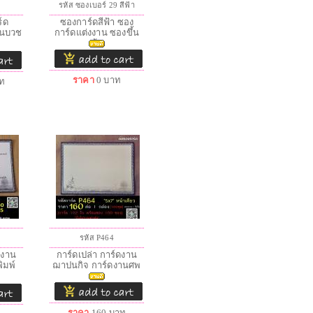
รหัส ซองเบอร์ 29 สีฟ้า
ร์ด
ซองการ์ดสีฟ้า ซอง
านบวช
การ์ดแต่งงาน ซองขึ้น
บ้า
ราคา
0
บาท
ท
รหัส P464
ดงาน
การ์ดเปล่า การ์ดงาน
ิมพ์
ฌาปนกิจ การ์ดงานศพ
กา
ราคา
160
บาท