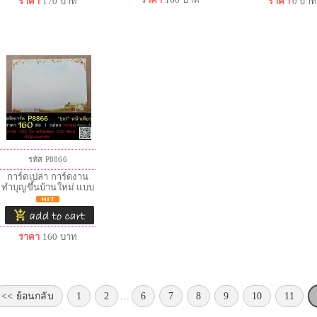
ราคา
170
บาท
ราคา
0
บา
รหัส P8866
การ์ดเปล่า การ์ดงาน
ทำบุญขึ้นบ้านใหม่ แบบ
ราคา
160
บาท
<< ย้อนกลับ
1
2
...
6
7
8
9
10
11